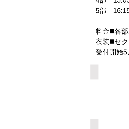
4部 15:00
5部 16:15
料金◼️各部1
衣装◼️セ
受付開始5
Add a Title
Add a Title