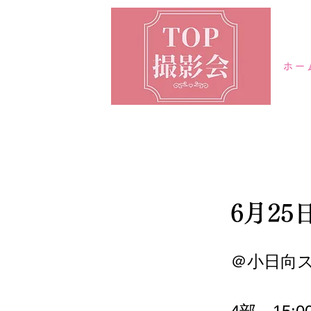
ホー
6月2
＠小日向