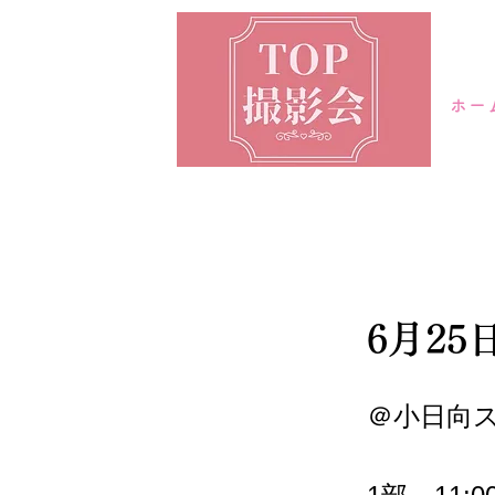
ホー
6月2
＠小日向