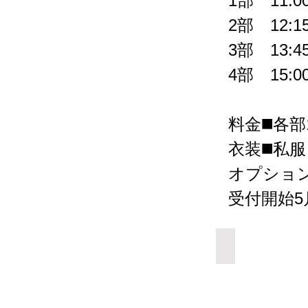
1部 11:00
2部 12:15
3部 13:45
4部 15:00
料金◼️各部1
衣装◼️私
オプション◼
受付開始5
Add a Title