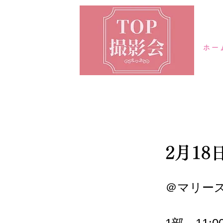
ホー
2月1
＠マリー